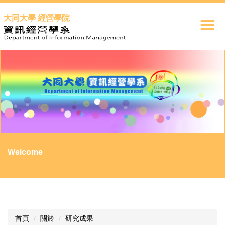
跳
大同大學 經營學院
到
主
要
內
容
區
Welcome
首頁
關於
研究成果