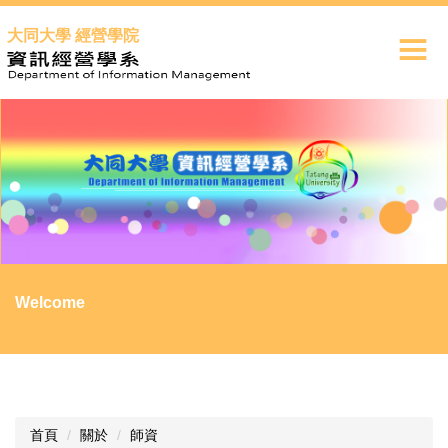
跳
大同大學 經營學院
到
主
要
內
容
區
Welcome
首頁
關於
師資