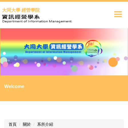
跳
大同大學 經營學院
到
主
要
內
容
區
Welcome
首頁
關於
系所介紹