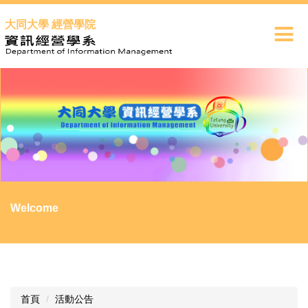
跳
大同大學 經營學院
到
主
要
內
容
區
Welcome
首頁
活動公告